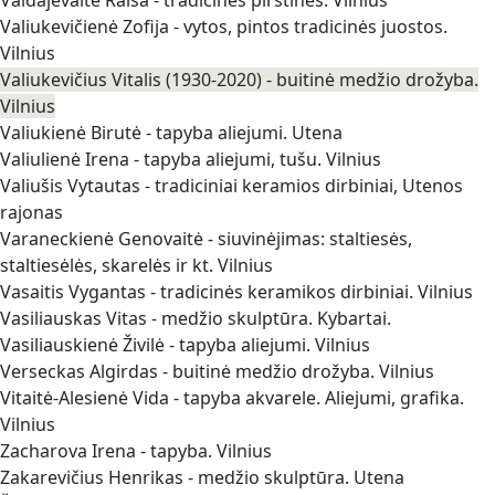
Valiukevičienė Zofija - vytos, pintos tradicinės juostos.
Vilnius
Valiukevičius Vitalis (1930-2020) - buitinė medžio drožyba.
Vilnius
Valiukienė Birutė - tapyba aliejumi. Utena
Valiulienė Irena - tapyba aliejumi, tušu. Vilnius
Valiušis Vytautas - tradiciniai keramios dirbiniai, Utenos
rajonas
Varaneckienė Genovaitė - siuvinėjimas: staltiesės,
staltiesėlės, skarelės ir kt. Vilnius
Vasaitis Vygantas - tradicinės keramikos dirbiniai. Vilnius
Vasiliauskas Vitas - medžio skulptūra. Kybartai.
Vasiliauskienė Živilė - tapyba aliejumi. Vilnius
Verseckas Algirdas - buitinė medžio drožyba. Vilnius
Vitaitė-Alesienė Vida - tapyba akvarele. Aliejumi, grafika.
Vilnius
Zacharova Irena - tapyba. Vilnius
Zakarevičius Henrikas - medžio skulptūra. Utena