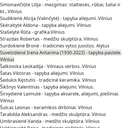
Simonavičiūtė Lilija - mezgimas: staltiesės, rūbai, šaliai ir
kt., Vilnius
Siudikienė Alicija (Valinčytė) - tapyba aliejumi. Vilnius
Skėraitytė Aldona - tapyba aliejumi. Vilnius
Stašelytė Rūta - grafika.Vilnius
Strazdas Robertas - medžio skulptūra. Vilnius
Surdokienė Bronė - tradicinės vytos juostos. Alytus
Suveizdienė Irena Antanina (1930-2022) - tapyba pastele.
Vilnius
Šalkovska Leokadija - Vilniaus verbos. Vilnius
Šatas Viktoras - tapyba aliejumi. Vilnius
Šedukis Kęstutis - tradicinė keramika. Vilnius
Šikšnys Valentinas - tapyba aliejumi. Vilnius.
Širvydienė Laimutė - tapyba akvarele, aliejumi, piešiniai.
Vilnius
Šulcas Leonas - keramikos dirbiniai. Vilnius
Tarabilda Aleksandras - medžio skulptūra. Vilnius
Umbrasienė Vanda - medžio skulptūra. Vilnius
Valdajevaitė Raisa - tradicinės pirštinės. Vilnius