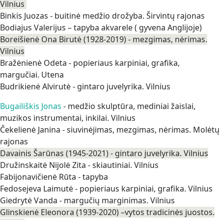
Vilnius
Binkis Juozas - buitinė medžio drožyba. Širvintų rajonas
Bodiajus Valerijus – tapyba akvarele ( gyvena Anglijoje)
Boreišienė Ona Birutė (1928-2019) - mezgimas, nėrimas.
Vilnius
Bražėnienė Odeta - popieriaus karpiniai, grafika,
margučiai. Utena
Budrikienė Alvirutė - gintaro juvelyrika. Vilnius
Bugailiškis Jonas
- medžio skulptūra, mediniai žaislai,
muzikos instrumentai, inkilai. Vilnius
Čekelienė Janina - siuvinėjimas, mezgimas, nėrimas. Molėtų
rajonas
Davainis Šarūnas (1945-2021) - gintaro juvelyrika. Vilnius
Družinskaitė Nijolė Zita - skiautiniai. Vilnius
Fabijonavičienė Rūta - tapyba
Fedosejeva Laimutė - popieriaus karpiniai, grafika. Vilnius
Giedrytė Vanda - margučių marginimas. Vilnius
Glinskienė Eleonora (1939-2020) –vytos tradicinės juostos.