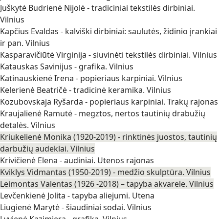
Juškytė Budrienė Nijolė - tradiciniai tekstilės dirbiniai.
Vilnius
Kapčius Evaldas - kalviški dirbiniai: saulutės, židinio įrankiai
ir pan. Vilnius
Kasparavičiūtė Virginija - siuvinėti tekstilės dirbiniai. Vilnius
Katauskas Savinijus - grafika. Vilnius
Katinauskienė Irena - popieriaus karpiniai. Vilnius
Kelerienė Beatričė - tradicinė keramika. Vilnius
Kozubovskaja Ryšarda - popieriaus karpiniai. Trakų rajonas
Kraujalienė Ramutė - megztos, nertos tautinių drabužių
detalės. Vilnius
Kriukelienė Monika (1920-2019) - rinktinės juostos, tautinių
darbužių audeklai. Vilnius
Krivičienė Elena - audiniai. Utenos rajonas
Kviklys Vidmantas (1950-2019) - medžio skulptūra. Vilnius
Leimontas Valentas (1926 -2018) – tapyba akvarele. Vilnius
Levčenkienė Jolita - tapyba aliejumi. Utena
Liugienė Marytė - šiaudiniai sodai. Vilnius
Lyvienė Kazimiera - grafika. Vilnius