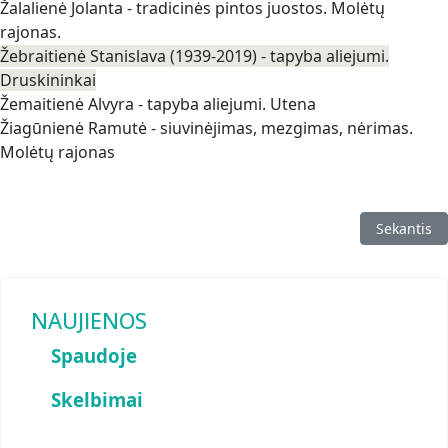
Žalalienė Jolanta - tradicinės pintos juostos. Molėtų
rajonas.
Žebraitienė Stanislava (1939-2019) - tapyba aliejumi.
Druskininkai
Žemaitienė Alvyra - tapyba aliejumi. Utena
Žiagūnienė Ramutė - siuvinėjimas, mezgimas, nėrimas.
Molėtų rajonas
Kitas strai
Sekantis
NAUJIENOS
Spaudoje
Skelbimai