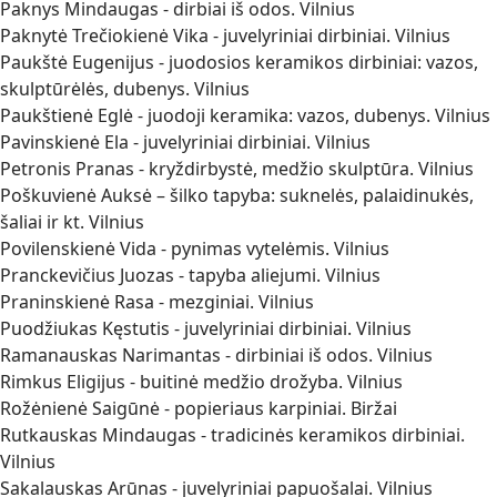
Paknys Mindaugas - dirbiai iš odos. Vilnius
Paknytė Trečiokienė Vika - juvelyriniai dirbiniai. Vilnius
Paukštė Eugenijus - juodosios keramikos dirbiniai: vazos,
skulptūrėlės, dubenys. Vilnius
Paukštienė Eglė - juodoji keramika: vazos, dubenys. Vilnius
Pavinskienė Ela - juvelyriniai dirbiniai. Vilnius
Petronis Pranas - kryždirbystė, medžio skulptūra. Vilnius
Poškuvienė Auksė – šilko tapyba: suknelės, palaidinukės,
šaliai ir kt. Vilnius
Povilenskienė Vida - pynimas vytelėmis. Vilnius
Pranckevičius Juozas - tapyba aliejumi. Vilnius
Praninskienė Rasa - mezginiai. Vilnius
Puodžiukas Kęstutis - juvelyriniai dirbiniai. Vilnius
Ramanauskas Narimantas - dirbiniai iš odos. Vilnius
Rimkus Eligijus - buitinė medžio drožyba. Vilnius
Rožėnienė Saigūnė - popieriaus karpiniai. Biržai
Rutkauskas Mindaugas - tradicinės keramikos dirbiniai.
Vilnius
Sakalauskas Arūnas - juvelyriniai papuošalai. Vilnius