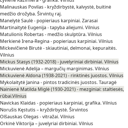
Malinauskas Povilas - kryždirbystė, kalvystė, buitinė
medžio drožyba. Širvintų raj.
Manelytė Saulė - popieriaus karpiniai. Zarasai
Martinaitytė Eugenija - tapyba aliejumi. Vilnius
Matulionis Robertas - medžio skulptūra. Vilnius
Merkienė Irena-Regina - popieriaus karpiniai. Vilnius
Mickevičienė Birutė - skiautiniai, delmonai, kepuraitės.
Vilnius
Mickus Stasys (1932-2018) - juvelyriniai dirbiniai. Vilnius
Mickuvienė Adelija – margučių marginimas. Vilnius
Mickuvienė Aldona (1938-2021) - rinktinės juostos. Vilnius
Mykolaitytė Janina - pintos tradicinės juostos. Tauragė
Nainienė Matilda Miglė (1930-2021) - mezginiai: staltiesės,
rūbai.Vilnius
Navickas Klaidas - popieriaus karpiniai, grafika. Vilnius
Norušis Kęstutis – kryždirbystė. Širvintos
Olšauskas Olegas - vitražai. Vilnius
Orkinė Viktorija – juvelyriai dirbiniai. Vilnius