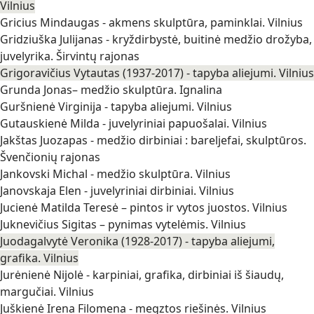
Vilnius
Gricius Mindaugas - akmens skulptūra, paminklai. Vilnius
Gridziuška Julijanas - kryždirbystė, buitinė medžio drožyba,
juvelyrika. Širvintų rajonas
Grigoravičius Vytautas (1937-2017) - tapyba aliejumi. Vilnius
Grunda Jonas– medžio skulptūra. Ignalina
Guršnienė Virginija - tapyba aliejumi. Vilnius
Gutauskienė Milda - juvelyriniai papuošalai. Vilnius
Jakštas Juozapas - medžio dirbiniai : bareljefai, skulptūros.
Švenčionių rajonas
Jankovski Michal - medžio skulptūra. Vilnius
Janovskaja Elen - juvelyriniai dirbiniai. Vilnius
Jucienė Matilda Teresė – pintos ir vytos juostos. Vilnius
Juknevičius Sigitas – pynimas vytelėmis. Vilnius
Juodagalvytė Veronika (1928-2017) - tapyba aliejumi,
grafika. Vilnius
Jurėnienė Nijolė - karpiniai, grafika, dirbiniai iš šiaudų,
margučiai. Vilnius
Juškienė Irena Filomena - megztos riešinės. Vilnius