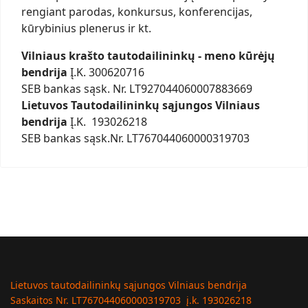
rengiant parodas, konkursus, konferencijas,
kūrybinius plenerus ir kt.
Vilniaus krašto tautodailininkų - meno kūrėjų
bendrija
Į.K. 300620716
SEB bankas sąsk. Nr. LT927044060007883669
Lietuvos Tautodailininkų sąjungos Vilniaus
bendrija
Į.K. 193026218
SEB bankas sąsk.Nr. LT767044060000319703
Lietuvos tautodailininkų sąjungos Vilniaus bendrija
Saskaitos Nr. LT767044060000319703 į.k. 193026218