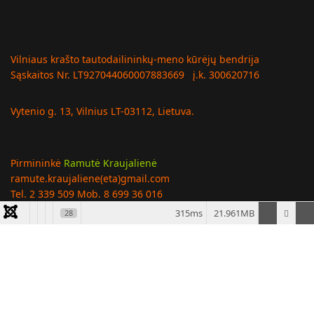
Vilniaus krašto tautodailininkų-meno kūrėjų bendrija
Sąskaitos Nr. LT927044060007883669 į.k. 300620716
Vytenio g. 13, Vilnius LT-03112, Lietuva.
Pirmininkė
Ramutė Kraujalienė
ramute.kraujaliene(eta)gmail.com
Tel. 2 339 509 Mob. 8 699 36 016
315ms
21.961MB
28
Visos teisės saugomos © LTS Vilniaus bendrija, 2007 - 2026 m.