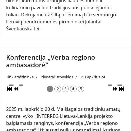
tikėtis, kad mums brangios liaudies meno ir
kulinarinio paveldo tradicijos bus puoselėjamos
toliau. Dėkojame už šiltą priėmimą Liuksemburgo
lietuvių bendruomenės pirmininkei Jolantai
Švedkauskaitei.
Konferencija „Verba regiono
ambasadorė“
Tinklaraštininkė
Plenerai, stovyklos
25 Lapkritis 24
1
2
3
4
5
2025 m. lapkričio 20 d. Maišiagalos tradicinių amatų
centre vyko INTERREG Lietuva-Lenkija projekto
baigiamasis renginys, konferencija „Verba regiono
ambasadorė“. išklausyti puikūs pranešimai, kuriuos