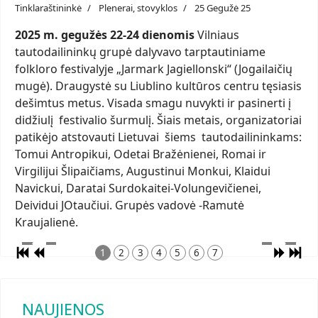
Tinklaraštininkė
Plenerai, stovyklos
25 Gegužė 25
2025 m. gegužės 22-24 dienomis
Vilniaus
tautodailininkų grupė dalyvavo tarptautiniame
folkloro festivalyje „Jarmark Jagiellonski“ (Jogailaičių
mugė). Draugystė su Liublino kultūros centru tęsiasis
dešimtus metus. Visada smagu nuvykti ir pasinerti į
didžiulį festivalio šurmulį. Šiais metais, organizatoriai
patikėjo atstovauti Lietuvai šiems tautodailininkams:
Tomui Antropikui, Odetai Bražėnienei, Romai ir
Virgilijui Šlipaičiams, Augustinui Monkui, Klaidui
Navickui, Daratai Surdokaitei-Volungevičienei,
Deividui JOtaučiui. Grupės vadovė -Ramutė
Kraujalienė.
1
2
3
4
5
6
7
NAUJIENOS