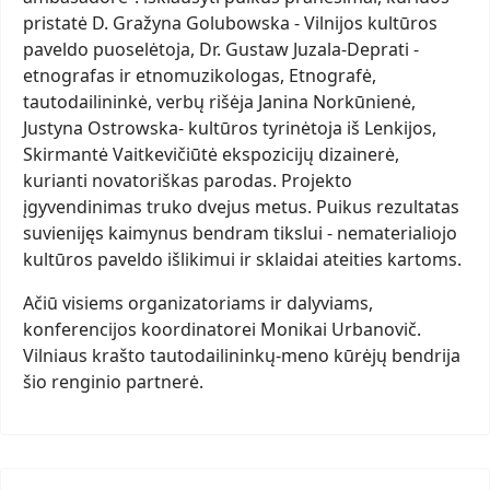
pristatė D. Gražyna Golubowska - Vilnijos kultūros
paveldo puoselėtoja, Dr. Gustaw Juzala-Deprati -
etnografas ir etnomuzikologas, Etnografė,
tautodailininkė, verbų rišėja Janina Norkūnienė,
Justyna Ostrowska- kultūros tyrinėtoja iš Lenkijos,
Skirmantė Vaitkevičiūtė ekspozicijų dizainerė,
kurianti novatoriškas parodas. Projekto
įgyvendinimas truko dvejus metus. Puikus rezultatas
suvienijęs kaimynus bendram tikslui - nematerialiojo
kultūros paveldo išlikimui ir sklaidai ateities kartoms.
Ačiū visiems organizatoriams ir dalyviams,
konferencijos koordinatorei Monikai Urbanovič.
Vilniaus krašto tautodailininkų-meno kūrėjų bendrija
šio renginio partnerė.