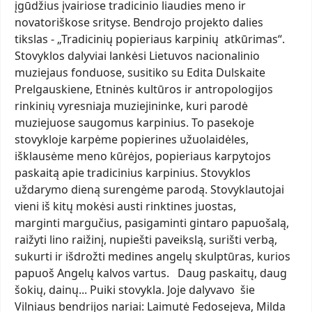
įgūdžius įvairiose tradicinio liaudies meno ir
novatoriškose srityse. Bendrojo projekto dalies
tikslas - „Tradicinių popieriaus karpinių atkūrimas“.
Stovyklos dalyviai lankėsi Lietuvos nacionalinio
muziejaus fonduose, susitiko su Edita Dulskaite
Prelgauskiene, Etninės kultūros ir antropologijos
rinkinių vyresniaja muziejininke, kuri parodė
muziejuose saugomus karpinius. To pasekoje
stovykloje karpėme popierines užuolaidėles,
išklausėme meno kūrėjos, popieriaus karpytojos
paskaitą apie tradicinius karpinius. Stovyklos
uždarymo dieną surengėme parodą. Stovyklautojai
vieni iš kitų mokėsi austi rinktines juostas,
marginti margučius, pasigaminti gintaro papuošalą,
raižyti lino raižinį, nupiešti paveikslą, surišti verbą,
sukurti ir išdrožti medines angelų skulptūras, kurios
papuoš Angelų kalvos vartus. Daug paskaitų, daug
šokių, dainų... Puiki stovykla. Joje dalyvavo šie
Vilniaus bendrijos nariai: Laimutė Fedosejeva, Milda