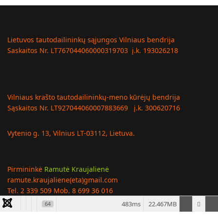
Lietuvos tautodailininkų sąjungos Vilniaus bendrija
Saskaitos Nr. LT767044060000319703 į.k. 193026218
Vilniaus krašto tautodailininkų-meno kūrėjų bendrija
Sąskaitos Nr. LT927044060007883669 į.k. 300620716
Vytenio g. 13, Vilnius LT-03112, Lietuva.
Pirmininkė
Ramutė Kraujalienė
ramute.kraujaliene(eta)gmail.com
Tel. 2 339 509 Mob. 8 699 36 016
483ms
22.467MB
64