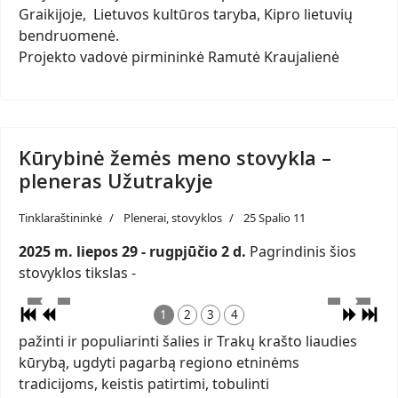
Graikijoje, Lietuvos kultūros taryba, Kipro lietuvių
bendruomenė.
Projekto vadovė pirmininkė Ramutė Kraujalienė
Kūrybinė žemės meno stovykla –
pleneras Užutrakyje
Tinklaraštininkė
Plenerai, stovyklos
25 Spalio 11
2025 m. liepos 29 - rugpjūčio 2 d.
Pagrindinis šios
stovyklos tikslas -
1
2
3
4
pažinti ir populiarinti šalies ir Trakų krašto liaudies
kūrybą, ugdyti pagarbą regiono etninėms
tradicijoms, keistis patirtimi, tobulinti