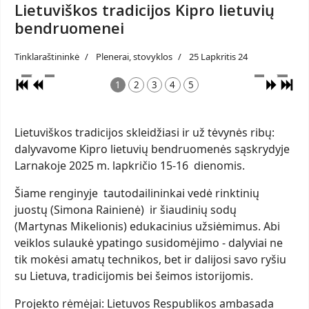
Lietuviškos tradicijos Kipro lietuvių
bendruomenei
Tinklaraštininkė
Plenerai, stovyklos
25 Lapkritis 24
1
2
3
4
5
Lietuviškos tradicijos skleidžiasi ir už tėvynės ribų:
dalyvavome Kipro lietuvių bendruomenės sąskrydyje
Larnakoje 2025 m. lapkričio 15-16 dienomis.
Šiame renginyje tautodailininkai vedė rinktinių
juostų (Simona Rainienė) ir šiaudinių sodų
(Martynas Mikelionis) edukacinius užsiėmimus. Abi
veiklos sulaukė ypatingo susidomėjimo - dalyviai ne
tik mokėsi amatų technikos, bet ir dalijosi savo ryšiu
su Lietuva, tradicijomis bei šeimos istorijomis.
Projekto rėmėjai: Lietuvos Respublikos ambasada