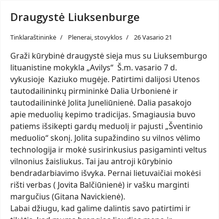
Draugystė Liuksenburge
Tinklaraštininkė
Plenerai, stovyklos
26 Vasario 21
Graži kūrybinė draugystė sieja mus su Liuksemburgo
lituanistine mokykla „Avilys“ Š.m. vasario 7 d.
vykusioje Kaziuko mugėje. Patirtimi dalijosi Utenos
tautodailininkų pirmininkė Dalia Urbonienė ir
tautodailininkė Jolita Juneliūnienė. Dalia pasakojo
apie meduolių kepimo tradicijas. Smagiausia buvo
patiems išsikepti gardų meduolį ir pajusti „Šventinio
meduolio“ skonį. Jolita supažindino su vilnos vėlimo
technologija ir mokė susirinkusius pasigaminti veltus
vilnonius žaisliukus. Tai jau antroji kūrybinio
bendradarbiavimo išvyka. Pernai lietuvaičiai mokėsi
rišti verbas ( Jovita Balčiūnienė) ir vašku marginti
margučius (Gitana Navickienė).
Labai džiugu, kad galime dalintis savo patirtimi ir