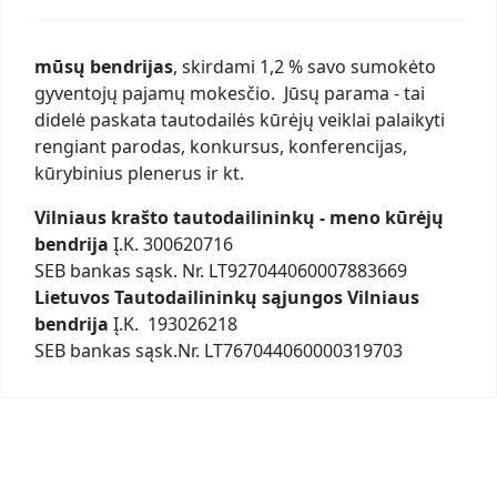
mūsų bendrijas
, skirdami 1,2 % savo sumokėto
gyventojų pajamų mokesčio. Jūsų parama - tai
didelė paskata tautodailės kūrėjų veiklai palaikyti
rengiant parodas, konkursus, konferencijas,
kūrybinius plenerus ir kt.
Vilniaus krašto tautodailininkų - meno kūrėjų
bendrija
Į.K. 300620716
SEB bankas sąsk. Nr. LT927044060007883669
Lietuvos Tautodailininkų sąjungos Vilniaus
bendrija
Į.K. 193026218
SEB bankas sąsk.Nr. LT767044060000319703