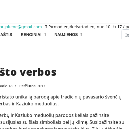
raujaliene@gmail.com
Pirmadienį/ketvirtadienį nuo 10 iki 17 / p
Pai
AŠTIS
RENGINIAI
NAUJIENOS
ašto verbos
sario 18
Peržiūros: 2017
ristato unikalią parodą apie tradicinių pavasario švenčių
verbas ir Kaziuko meduolius
.
verbų ir Kaziuko meduolių parodos keliais pažinsite
usijusias su šiais simboliais bei jų kilmę. Susipažinsite su