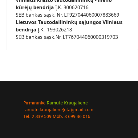
Vilniaus krašto tautodailininkų - meno
kūrėjų bendrija
Į.K. 300620716
SEB bankas sąsk. Nr. LT927044060007883669
Lietuvos Tautodailininkų sąjungos Vilniaus
bendrija
Į.K. 193026218
SEB bankas sąsk.Nr. LT767044060000319703
Pirmininkė
Ramutė Kraujalienė
ramute.kraujaliene(eta)gmail.com
Tel. 2 339 509 Mob. 8 699 36 016