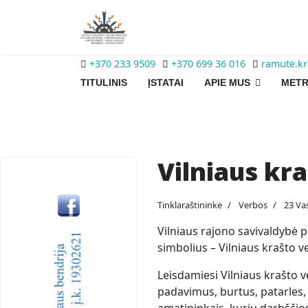
+370 233 9509
+370 699 36 016
ramute.k
TITULINIS
ĮSTATAI
APIE MUS
METR
Vilniaus kr
Tinklaraštininkė
Verbos
23 Va
Vilniaus rajono savivaldybė p
simbolius – Vilniaus krašto 
Leisdamiesi Vilniaus krašto 
padavimus, burtus, patarles, s