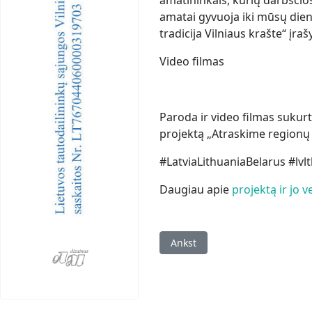
amatininkais, kurių darbščio
amatai gyvuoja iki mūsų dienų
tradicija Vilniaus krašte“ įra
Video filmas
Paroda ir video filmas sukur
projektą „Atraskime regionų 
#LatviaLithuaniaBelarus #lv
Daugiau apie
projektą ir jo v
Ankstesnis straipsnis: Konkurs
Ankst