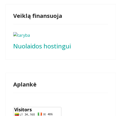
Veiklą finansuoja
Nuolaidos hostingui
Aplankė
snis: Verbų paroda galerijoje "Židinys"