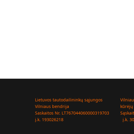
Lietuvos tautodailininkų sąjungos
Vilnia
Vilniaus bendrija
kūrėjų
Saskaitos Nr. LT767044060000319703
Sąskai
į.k. 193026218
į.k. 3