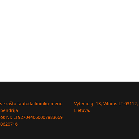
us krašto tautodailininkų-meno
Vytenio g. 13, Vilnius LT-03112,
 bendrija
Lietuva.
tos Nr. LT927044060007883669
00620716