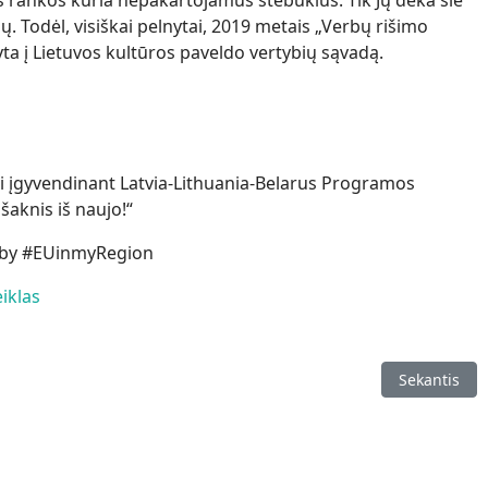
s rankos kuria nepakartojamus stebuklus. Tik Jų dėka šie
. Todėl, visiškai pelnytai, 2019 metais „Verbų rišimo
šyta į Lietuvos kultūros paveldo vertybių sąvadą.
ti įgyvendinant Latvia-Lithuania-Belarus Programos
šaknis iš naujo!“
ltby #EUinmyRegion
eiklas
inės parodos ,,Gražiausia tradicinė verba" laureatai
Kitas straip
Sekantis