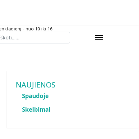
enktadienį - nuo 10 iki 16
eška
NAUJIENOS
Spaudoje
Skelbimai