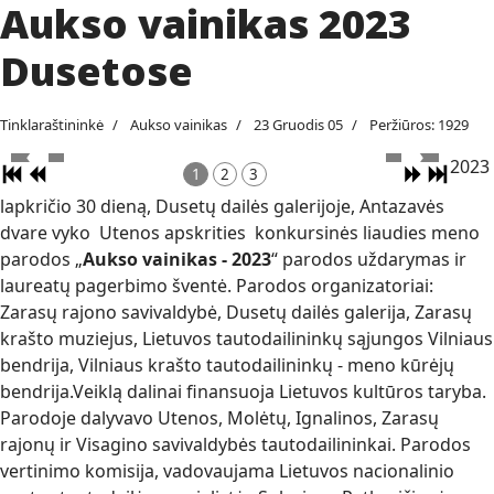
Aukso vainikas 2023
Dusetose
Tinklaraštininkė
Aukso vainikas
23 Gruodis 05
Peržiūros: 1929
2023
1
2
3
lapkričio 30 dieną, Dusetų dailės galerijoje, Antazavės
dvare vyko Utenos apskrities konkursinės liaudies meno
parodos „
Aukso vainikas - 2023
“ parodos uždarymas ir
laureatų pagerbimo šventė. Parodos organizatoriai:
Zarasų rajono savivaldybė, Dusetų dailės galerija, Zarasų
krašto muziejus, Lietuvos tautodailininkų sąjungos Vilniaus
bendrija, Vilniaus krašto tautodailininkų - meno kūrėjų
bendrija.Veiklą dalinai finansuoja Lietuvos kultūros taryba.
Parodoje dalyvavo Utenos, Molėtų, Ignalinos, Zarasų
rajonų ir Visagino savivaldybės tautodailininkai. Parodos
vertinimo komisija, vadovaujama Lietuvos nacionalinio