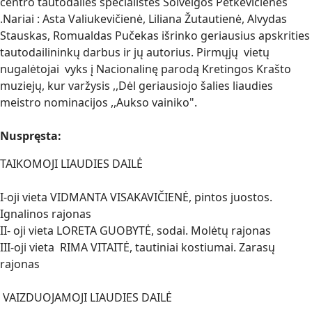
centro tautodailės specialistės Solveigos Petkevičienės
.Nariai : Asta Valiukevičienė, Liliana Žutautienė, Alvydas
Stauskas, Romualdas Pučekas išrinko geriausius apskrities
tautodailininkų darbus ir jų autorius. Pirmųjų vietų
nugalėtojai vyks į Nacionalinę parodą Kretingos Krašto
muziejų, kur varžysis ,,Dėl geriausiojo šalies liaudies
meistro nominacijos ,,Aukso vainiko".
Nuspręsta:
TAIKOMOJI LIAUDIES DAILĖ
I-oji vieta VIDMANTA VISAKAVIČIENĖ, pintos juostos.
Ignalinos rajonas
II- oji vieta LORETA GUOBYTĖ, sodai. Molėtų rajonas
III-oji vieta RIMA VITAITĖ, tautiniai kostiumai. Zarasų
rajonas
VAIZDUOJAMOJI LIAUDIES DAILĖ