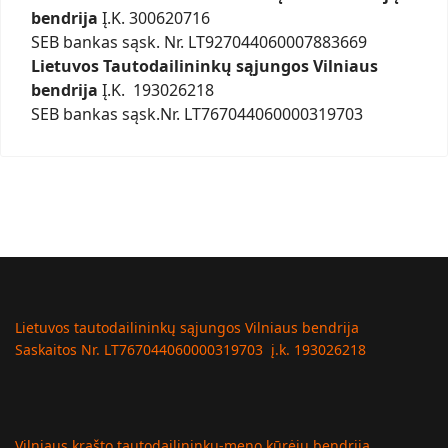
bendrija
Į.K. 300620716
SEB bankas sąsk. Nr. LT927044060007883669
Lietuvos Tautodailininkų sąjungos Vilniaus
bendrija
Į.K. 193026218
SEB bankas sąsk.Nr. LT767044060000319703
Lietuvos tautodailininkų sąjungos Vilniaus bendrija
Saskaitos Nr. LT767044060000319703 į.k. 193026218
Vilniaus krašto tautodailininkų-meno kūrėjų bendrija