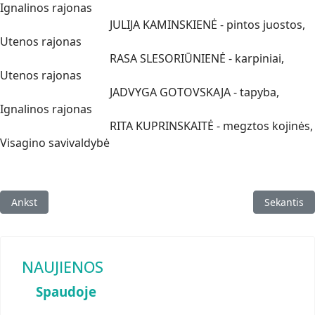
Ignalinos rajonas
JULIJA KAMINSKIENĖ - pintos juostos,
Utenos rajonas
RASA SLESORIŪNIENĖ - karpiniai,
Utenos rajonas
JADVYGA GOTOVSKAJA - tapyba,
Ignalinos rajonas
RITA KUPRINSKAITĖ - megztos kojinės,
Visagino savivaldybė
Ankstesnis straipsnis: Aukso vainikas 2025 Utenoje
Kitas stra
Ankst
Sekantis
NAUJIENOS
Spaudoje