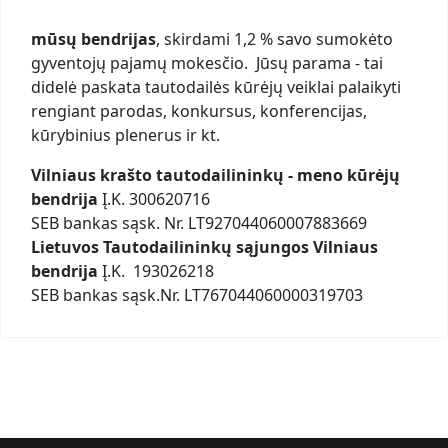
mūsų bendrijas
, skirdami 1,2 % savo sumokėto
gyventojų pajamų mokesčio. Jūsų parama - tai
didelė paskata tautodailės kūrėjų veiklai palaikyti
rengiant parodas, konkursus, konferencijas,
kūrybinius plenerus ir kt.
Vilniaus krašto tautodailininkų - meno kūrėjų
bendrija
Į.K. 300620716
SEB bankas sąsk. Nr. LT927044060007883669
Lietuvos Tautodailininkų sąjungos Vilniaus
bendrija
Į.K. 193026218
SEB bankas sąsk.Nr. LT767044060000319703