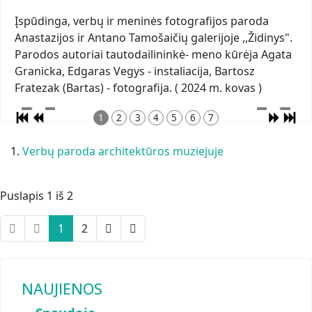
Įspūdinga, verbų ir meninės fotografijos paroda
Anastazijos ir Antano Tamošaičių galerijoje ,,Židinys".
Parodos autoriai tautodailininkė- meno kūrėja Agata
Granicka, Edgaras Vegys - instaliacija, Bartosz
Fratezak (Bartas) - fotografija. ( 2024 m. kovas )
1
2
3
4
5
6
7
Verbų paroda architektūros muziejuje
Puslapis 1 iš 2
1
2
NAUJIENOS