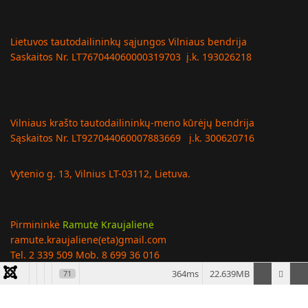
Lietuvos tautodailininkų sąjungos Vilniaus bendrija
Saskaitos Nr. LT767044060000319703 į.k. 193026218
Vilniaus krašto tautodailininkų-meno kūrėjų bendrija
Sąskaitos Nr. LT927044060007883669 į.k. 300620716
Vytenio g. 13, Vilnius LT-03112, Lietuva.
Pirmininkė
Ramutė Kraujalienė
ramute.kraujaliene(eta)gmail.com
Tel. 2 339 509 Mob. 8 699 36 016
364ms
22.639MB
71