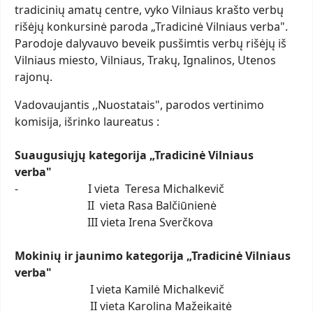
tradicinių amatų centre, vyko Vilniaus krašto verbų
rišėjų konkursinė paroda „Tradicinė Vilniaus verba".
Parodoje dalyvauvo beveik pusšimtis verbų rišėjų iš
Vilniaus miesto, Vilniaus, Trakų, Ignalinos, Utenos
rajonų.
Vadovaujantis ,,Nuostatais", parodos vertinimo
komisija, išrinko laureatus :
Suaugusiųjų kategorija „Tradicinė Vilniaus
verba"
- I vieta Teresa Michalkevič
II vieta Rasa Balčiūnienė
III vieta Irena Sverčkova
Mokinių ir jaunimo kategorija „Tradicinė Vilniaus
verba"
I vieta Kamilė Michalkevič
II vieta Karolina Mažeikaitė