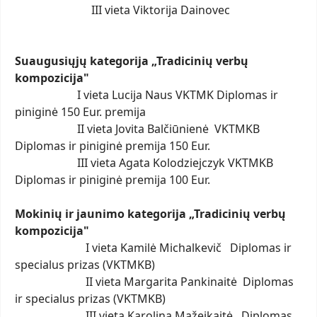
III vieta Viktorija Dainovec
Suaugusiųjų kategorija „Tradicinių verbų
kompozicija"
I vieta Lucija Naus VKTMK Diplomas ir
piniginė 150 Eur. premija
II vieta Jovita Balčiūnienė VKTMKB
Diplomas ir piniginė premija 150 Eur.
III vieta Agata Kolodziejczyk VKTMKB
Diplomas ir piniginė premija 100 Eur.
Mokinių ir jaunimo kategorija „Tradicinių verbų
kompozicija"
I vieta Kamilė Michalkevič Diplomas ir
specialus prizas (VKTMKB)
II vieta Margarita Pankinaitė Diplomas
ir specialus prizas (VKTMKB)
III vieta Karolina Mažeikaitė Diplomas