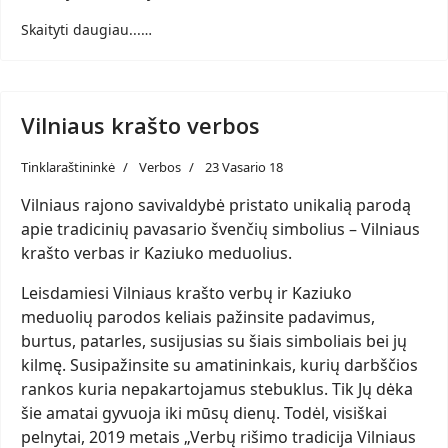
Skaityti daugiau...…
Vilniaus krašto verbos
Tinklaraštininkė
Verbos
23 Vasario 18
Vilniaus rajono savivaldybė pristato unikalią parodą
apie tradicinių pavasario švenčių simbolius – Vilniaus
krašto verbas ir Kaziuko meduolius
.
Leisdamiesi Vilniaus krašto verbų ir Kaziuko
meduolių parodos keliais pažinsite padavimus,
burtus, patarles, susijusias su šiais simboliais bei jų
kilmę. Susipažinsite su amatininkais, kurių darbščios
rankos kuria nepakartojamus stebuklus. Tik Jų dėka
šie amatai gyvuoja iki mūsų dienų. Todėl, visiškai
pelnytai, 2019 metais „Verbų rišimo tradicija Vilniaus