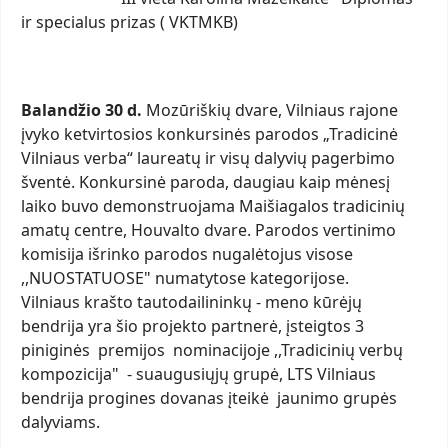
ir specialus prizas ( VKTMKB)
Balandžio 30 d.
Mozūriškių dvare, Vilniaus rajone
įvyko ketvirtosios konkursinės parodos „Tradicinė
Vilniaus verba“ laureatų ir visų dalyvių pagerbimo
šventė. Konkursinė paroda, daugiau kaip mėnesį
laiko buvo demonstruojama Maišiagalos tradicinių
amatų centre, Houvalto dvare. Parodos vertinimo
komisija išrinko parodos nugalėtojus visose
,,NUOSTATUOSE" numatytose kategorijose.
Vilniaus krašto tautodailininkų - meno kūrėjų
bendrija yra šio projekto partnerė, įsteigtos 3
piniginės premijos nominacijoje ,,Tradicinių verbų
kompozicija" - suaugusiųjų grupė, LTS Vilniaus
bendrija progines dovanas įteikė jaunimo grupės
dalyviams.