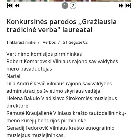
1
2
Konkursinės parodos ,,Gražiausia
tradicinė verba" laureatai
Tinklaraštininkė
Verbos
21 Gegužė 02
Vertinimo komisijos pirmininkas
Robert Komarovski Vilniaus rajono savivaldybės
mero pavaduotojas
Nariai:
Lilia Andruškevič Vilniaus rajono savivaldybės
administracijos švietimo skyriaus vedėja
Helena Bakulo Vladislavo Sirokomlės muziejaus
direktorė
Ramutė Kraujalienė Vilniaus krašto tautodailininkų-
meno kūrėjų bendrijos pirmininkė
Genadij Fedorovič Vilniaus krašto etnografinio
muziejaus muziejininkas.