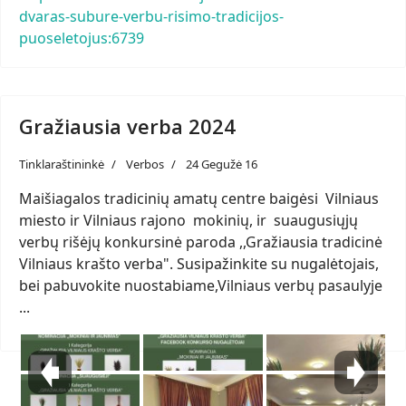
dvaras-subure-verbu-risimo-tradicijos-
puoseletojus:6739
Gražiausia verba 2024
Tinklaraštininkė
Verbos
24 Gegužė 16
Maišiagalos tradicinių amatų centre baigėsi Vilniaus
miesto ir Vilniaus rajono mokinių, ir suaugusiųjų
verbų rišėjų konkursinė paroda ,,Gražiausia tradicinė
Vilniaus krašto verba". Susipažinkite su nugalėtojais,
bei pabuvokite nuostabiame,Vilniaus verbų pasaulyje
...