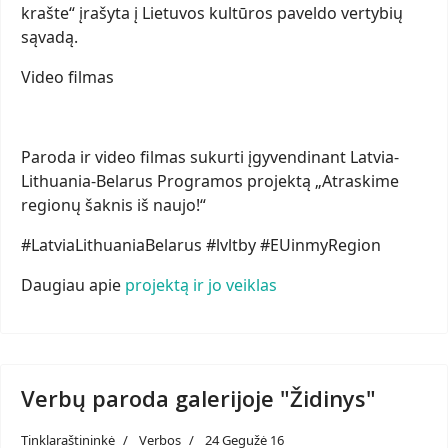
krašte“ įrašyta į Lietuvos kultūros paveldo vertybių
sąvadą.
Video filmas
Paroda ir video filmas sukurti įgyvendinant Latvia-
Lithuania-Belarus Programos projektą „Atraskime
regionų šaknis iš naujo!“
#LatviaLithuaniaBelarus #lvltby #EUinmyRegion
Daugiau apie
projektą ir jo veiklas
Verbų paroda galerijoje "Židinys"
Tinklaraštininkė
Verbos
24 Gegužė 16