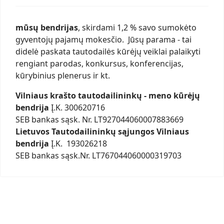
mūsų bendrijas
, skirdami 1,2 % savo sumokėto
gyventojų pajamų mokesčio. Jūsų parama - tai
didelė paskata tautodailės kūrėjų veiklai palaikyti
rengiant parodas, konkursus, konferencijas,
kūrybinius plenerus ir kt.
Vilniaus krašto tautodailininkų - meno kūrėjų
bendrija
Į.K. 300620716
SEB bankas sąsk. Nr. LT927044060007883669
Lietuvos Tautodailininkų sąjungos Vilniaus
bendrija
Į.K. 193026218
SEB bankas sąsk.Nr. LT767044060000319703