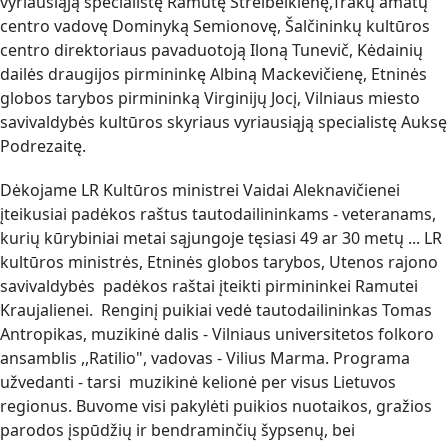
vyriausiąją specialistę Ramutę Streibeikienę,Trakų amatų
centro vadovę Dominyką Semionovę, Šalčininkų kultūros
centro direktoriaus pavaduotoją Iloną Tunevič, Kėdainių
dailės draugijos pirmininkę Albiną Mackevičienę, Etninės
globos tarybos pirmininką Virginijų Jocį, Vilniaus miesto
savivaldybės kultūros skyriaus vyriausiąją specialistę Auksę
Podrezaitę.
Dėkojame LR Kultūros ministrei Vaidai Aleknavičienei
įteikusiai padėkos raštus tautodailininkams - veteranams,
kurių kūrybiniai metai sąjungoje tęsiasi 49 ar 30 metų ... LR
kultūros ministrės, Etninės globos tarybos, Utenos rajono
savivaldybės padėkos raštai įteikti pirmininkei Ramutei
Kraujalienei. Renginį puikiai vedė tautodailininkas Tomas
Antropikas, muzikinė dalis - Vilniaus universitetos folkoro
ansamblis ,,Ratilio", vadovas - Vilius Marma. Programa
užvedanti - tarsi muzikinė kelionė per visus Lietuvos
regionus. Buvome visi pakylėti puikios nuotaikos, gražios
parodos įspūdžių ir bendraminčių šypsenų, bei