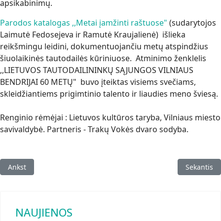
apsikabinimų.
Parodos katalogas ,,Metai įamžinti raštuose"
(sudarytojos
Laimutė Fedosejeva ir Ramutė Kraujalienė) išlieka
reikšmingu leidini, dokumentuojančiu metų atspindžius
šiuolaikinės tautodailės kūriniuose. Atminimo ženklelis
,,LIETUVOS TAUTODAILININKŲ SĄJUNGOS VILNIAUS
BENDRIJAI 60 METŲ" buvo įteiktas visiems svečiams,
skleidžiantiems prigimtinio talento ir liaudies meno šviesą.
Renginio rėmėjai : Lietuvos kultūros taryba, Vilniaus miesto
savivaldybė. Partneris - Trakų Vokės dvaro sodyba.
Ankstesnis straipsnis: „Spalva ir protėvių palikimas skiautiniuos
Kitas strai
Ankst
Sekantis
NAUJIENOS