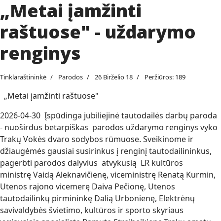
„Metai įamžinti
raštuose" - uždarymo
renginys
Tinklaraštininkė
Parodos
26 Birželio 18
Peržiūros: 189
„Metai įamžinti raštuose"
2026-04-30 Įspūdinga jubiliejinė tautodailės darbų paroda
- nuoširdus betarpiškas parodos uždarymo renginys vyko
Trakų Vokės dvaro sodybos rūmuose. Sveikinome ir
džiaugėmės gausiai susirinkus į renginį tautodailininkus,
pagerbti parodos dalyvius atvykusią LR kultūros
ministrę Vaidą Aleknavičienę, viceministrę Renatą Kurmin,
Utenos rajono vicemerę Daiva Pečionę, Utenos
tautodailinkų pirmininkę Dalią Urbonienę, Elektrėnų
savivaldybės švietimo, kultūros ir sporto skyriaus