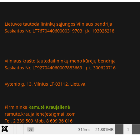
Lietuvos tautodailininkų sąjungos Vilniaus bendrija
Saskaitos Nr. LT767044060000319703 į.k. 193026218
Vilniaus krašto tautodailininkų-meno kūrėjų bendrija
Sąskaitos Nr. LT927044060007883669 į.k. 300620716
Vytenio g. 13, Vilnius LT-03112, Lietuva.
Pirmininkė
Ramutė Kraujalienė
ramute.kraujaliene(eta)gmail.com
Tel. 2 339 509 Mob. 8 699 36 016
315ms
21.881MB
38