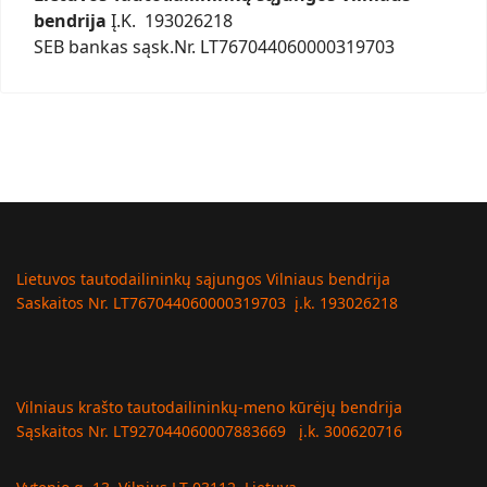
bendrija
Į.K. 193026218
SEB bankas sąsk.Nr. LT767044060000319703
Lietuvos tautodailininkų sąjungos Vilniaus bendrija
Saskaitos Nr. LT767044060000319703 į.k. 193026218
Vilniaus krašto tautodailininkų-meno kūrėjų bendrija
Sąskaitos Nr. LT927044060007883669 į.k. 300620716