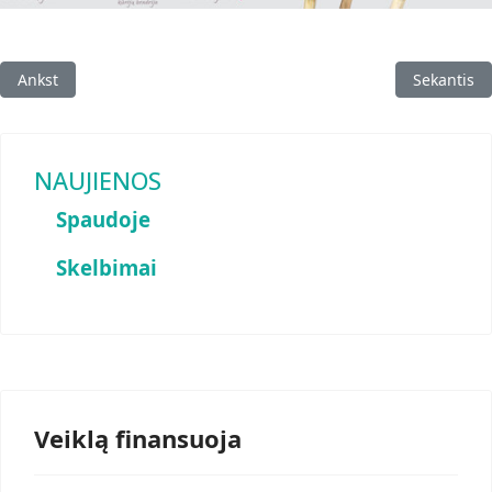
Ankstesnis straipsnis: Belaukiant šv. Velykų
Kitas strai
Ankst
Sekantis
NAUJIENOS
Spaudoje
Skelbimai
Veiklą finansuoja