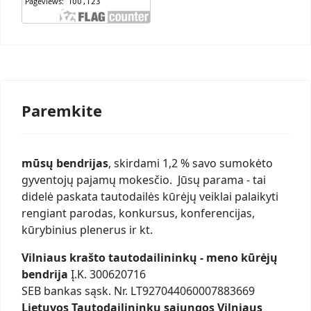
Paremkite
mūsų bendrijas
, skirdami 1,2 % savo sumokėto
gyventojų pajamų mokesčio. Jūsų parama - tai
didelė paskata tautodailės kūrėjų veiklai palaikyti
rengiant parodas, konkursus, konferencijas,
kūrybinius plenerus ir kt.
Vilniaus krašto tautodailininkų - meno kūrėjų
bendrija
Į.K. 300620716
SEB bankas sąsk. Nr. LT927044060007883669
Lietuvos Tautodailininkų sąjungos Vilniaus