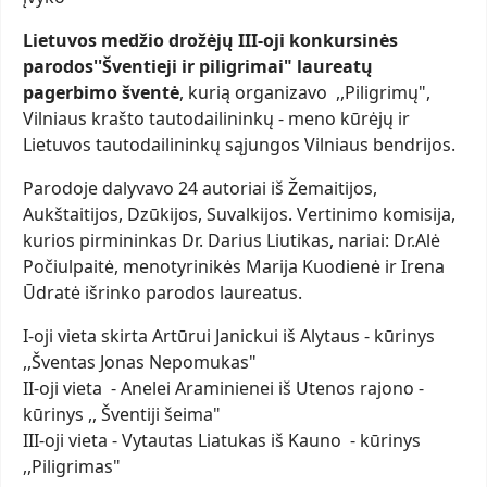
Lietuvos medžio drožėjų III-oji konkursinės
parodos''Šventieji ir piligrimai" laureatų
pagerbimo šventė
, kurią organizavo ,,Piligrimų",
Vilniaus krašto tautodailininkų - meno kūrėjų ir
Lietuvos tautodailininkų sąjungos Vilniaus bendrijos.
Parodoje dalyvavo 24 autoriai iš Žemaitijos,
Aukštaitijos, Dzūkijos, Suvalkijos. Vertinimo komisija,
kurios pirmininkas Dr. Darius Liutikas, nariai: Dr.Alė
Počiulpaitė, menotyrinikės Marija Kuodienė ir Irena
Ūdratė išrinko parodos laureatus.
I-oji vieta skirta Artūrui Janickui iš Alytaus - kūrinys
,,Šventas Jonas Nepomukas"
II-oji vieta - Anelei Araminienei iš Utenos rajono -
kūrinys ,, Šventiji šeima"
III-oji vieta - Vytautas Liatukas iš Kauno - kūrinys
,,Piligrimas"