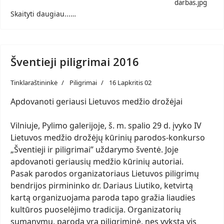
darbas.jpg
Skaityti daugiau...…
Šventieji piligrimai 2016
Tinklaraštininkė
Piligrimai
16 Lapkritis 02
Apdovanoti geriausi Lietuvos medžio drožėjai
Vilniuje, Pylimo galerijoje, š. m. spalio 29 d. įvyko IV
Lietuvos medžio drožėjų kūrinių parodos-konkurso
„Šventieji ir piligrimai” uždarymo šventė. Joje
apdovanoti geriausių medžio kūrinių autoriai.
Pasak parodos organizatoriaus Lietuvos piligrimų
bendrijos pirmininko dr. Dariaus Liutiko, ketvirtą
kartą organizuojama paroda tapo gražia liaudies
kultūros puoselėjimo tradicija. Organizatorių
sumanymu, paroda yra piligriminė, nes vyksta vis