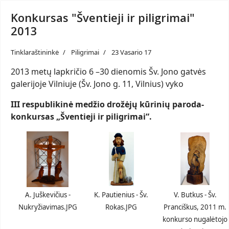
Konkursas "Šventieji ir piligrimai"
2013
Tinklaraštininkė
Piligrimai
23 Vasario 17
2013 metų lapkričio 6 –30 dienomis Šv. Jono gatvės
galerijoje Vilniuje (Šv. Jono g. 11, Vilnius) vyko
III respublikinė medžio drožėjų kūrinių paroda-
konkursas „Šventieji ir piligrimai“.
A. Juškevičius -
K. Pautienius - Šv.
V. Butkus - Šv.
Nukryžiavimas.JPG
Rokas.JPG
Pranciškus, 2011 m.
konkurso nugalėtojo