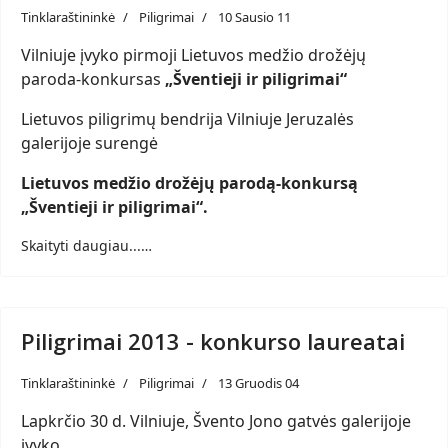
Tinklaraštininkė
Piligrimai
10 Sausio 11
Vilniuje įvyko pirmoji Lietuvos medžio drožėjų
paroda-konkursas
„Šventieji ir piligrimai“
Lietuvos piligrimų bendrija Vilniuje Jeruzalės
galerijoje surengė
Lietuvos medžio drožėjų parodą-konkursą
„Šventieji ir piligrimai“.
Skaityti daugiau...…
Piligrimai 2013 - konkurso laureatai
Tinklaraštininkė
Piligrimai
13 Gruodis 04
Lapkrčio 30 d. Vilniuje, Švento Jono gatvės galerijoje
įvyko