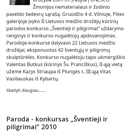
Žmonijos nematerialaus ir žodinio
paveldo šedevrų sąrašą. Gruodžio 4 d. Vilniuje, Pilies
galerijoje įvyko II Lietuvos medžio drožėjų kūrinių
parodos-konkurso „Šventieji ir piligrimai“ uždarymo
renginys ir konkurso nugalėtojų apdovanojimas.
Parodoje-konkurse dalyvavo 22 Lietuvos medžio
drožėjai, eksponuotos 42 šventųjų ir piligrimų
skulptūrėlės. Konkurso nugalėtoju tapo ukmergiškis
Valentas Butkus (kūrinys Šv. Pranciškus), II-ąją vietą
užėmė Kazys Striaupa iš Plungės r., III-ąją Vitas
Vasiliauskas iš Kybartų.
Skaityti daugiau...…
Paroda - konkursas „Šventieji ir
piligrimai" 2010