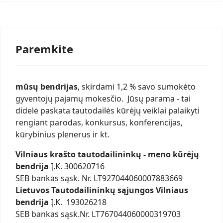
Paremkite
mūsų bendrijas
, skirdami 1,2 % savo sumokėto
gyventojų pajamų mokesčio. Jūsų parama - tai
didelė paskata tautodailės kūrėjų veiklai palaikyti
rengiant parodas, konkursus, konferencijas,
kūrybinius plenerus ir kt.
Vilniaus krašto tautodailininkų - meno kūrėjų
bendrija
Į.K. 300620716
SEB bankas sąsk. Nr. LT927044060007883669
Lietuvos Tautodailininkų sąjungos Vilniaus
bendrija
Į.K. 193026218
SEB bankas sąsk.Nr. LT767044060000319703