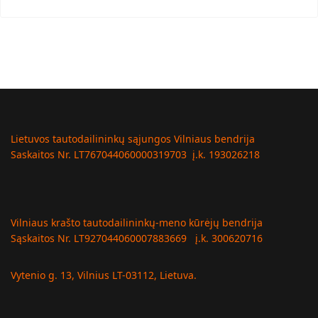
Lietuvos tautodailininkų sąjungos Vilniaus bendrija
Saskaitos Nr. LT767044060000319703 į.k. 193026218
Vilniaus krašto tautodailininkų-meno kūrėjų bendrija
Sąskaitos Nr. LT927044060007883669 į.k. 300620716
Vytenio g. 13, Vilnius LT-03112, Lietuva.