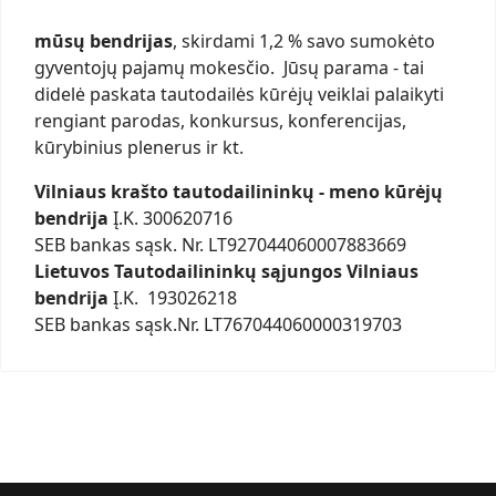
mūsų bendrijas
, skirdami 1,2 % savo sumokėto
gyventojų pajamų mokesčio. Jūsų parama - tai
didelė paskata tautodailės kūrėjų veiklai palaikyti
rengiant parodas, konkursus, konferencijas,
kūrybinius plenerus ir kt.
Vilniaus krašto tautodailininkų - meno kūrėjų
bendrija
Į.K. 300620716
SEB bankas sąsk. Nr. LT927044060007883669
Lietuvos Tautodailininkų sąjungos Vilniaus
bendrija
Į.K. 193026218
SEB bankas sąsk.Nr. LT767044060000319703