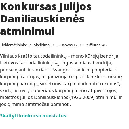
Konkursas Julijos
Daniliauskienės
atminimui
Tinklaraštininkė
Skelbimai
26 Kovas 12
Peržiūros: 498
Vilniaus krašto tautodailininkų – meno kūrėjų bendrija,
Lietuvos tautodailininkų sąjungos Vilniaus bendrija,
puoselėjanti ir siekianti išsaugoti tradicinių popieriaus
karpinių tradicijas, organizuoja respublikinę konkursinę
karpinių parodą ,„Simetrinis karpinio identiteto kodas“,
skirtą lietuvių popieriaus karpinių meno atgaivintojos,
meistrės Julijos Daniliauskienės (1926-2009) atminimui ir
jos gimimo šimtmečiui paminėti.
Skaityti konkurso nuostatus