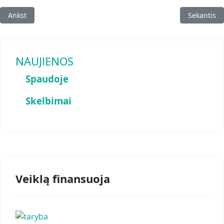
Ankstesnis straipsnis: Sidabrinis vainikėlis 2026
Kitas strai
Ankst
Sekantis
NAUJIENOS
Spaudoje
Skelbimai
Veiklą finansuoja