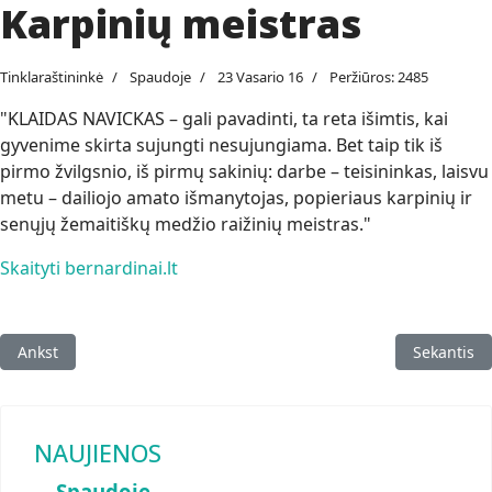
Karpinių meistras
Tinklaraštininkė
Spaudoje
23 Vasario 16
Peržiūros: 2485
"KLAIDAS NAVICKAS – gali pavadinti, ta reta išimtis, kai
gyvenime skirta sujungti nesujungiama. Bet taip tik iš
pirmo žvilgsnio, iš pirmų sakinių: darbe – teisininkas, laisvu
metu – dailiojo amato išmanytojas, popieriaus karpinių ir
senųjų žemaitiškų medžio raižinių meistras."
Skaityti bernardinai.lt
Ankstesnis straipsnis: Japonus sužavėjo Lietuvos meno meistrų k
Kitas stra
Ankst
Sekantis
NAUJIENOS
Spaudoje