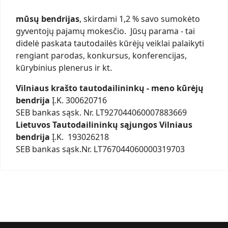
mūsų bendrijas
, skirdami 1,2 % savo sumokėto
gyventojų pajamų mokesčio. Jūsų parama - tai
didelė paskata tautodailės kūrėjų veiklai palaikyti
rengiant parodas, konkursus, konferencijas,
kūrybinius plenerus ir kt.
Vilniaus krašto tautodailininkų - meno kūrėjų
bendrija
Į.K. 300620716
SEB bankas sąsk. Nr. LT927044060007883669
Lietuvos Tautodailininkų sąjungos Vilniaus
bendrija
Į.K. 193026218
SEB bankas sąsk.Nr. LT767044060000319703