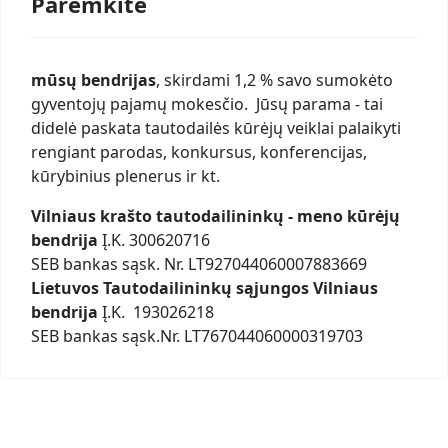
Paremkite
mūsų bendrijas
, skirdami 1,2 % savo sumokėto
gyventojų pajamų mokesčio. Jūsų parama - tai
didelė paskata tautodailės kūrėjų veiklai palaikyti
rengiant parodas, konkursus, konferencijas,
kūrybinius plenerus ir kt.
Vilniaus krašto tautodailininkų - meno kūrėjų
bendrija
Į.K. 300620716
SEB bankas sąsk. Nr. LT927044060007883669
Lietuvos Tautodailininkų sąjungos Vilniaus
bendrija
Į.K. 193026218
SEB bankas sąsk.Nr. LT767044060000319703