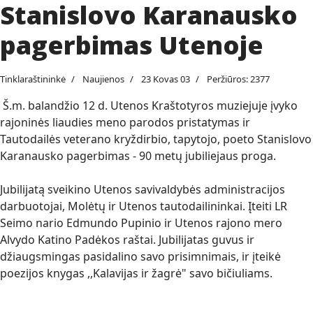
Stanislovo Karanausko
pagerbimas Utenoje
Tinklaraštininkė
Naujienos
23 Kovas 03
Peržiūros: 2377
Š.m. balandžio 12 d. Utenos Kraštotyros muziejuje įvyko
rajoninės liaudies meno parodos pristatymas ir
Tautodailės veterano kryždirbio, tapytojo, poeto Stanislovo
Karanausko pagerbimas - 90 metų jubiliejaus proga.
Jubilijatą sveikino Utenos savivaldybės administracijos
darbuotojai, Molėtų ir Utenos tautodailininkai. Įteiti LR
Seimo nario Edmundo Pupinio ir Utenos rajono mero
Alvydo Katino Padėkos raštai. Jubilijatas guvus ir
džiaugsmingas pasidalino savo prisimnimais, ir įteikė
poezijos knygas ,,Kalavijas ir žagrė" savo bičiuliams.