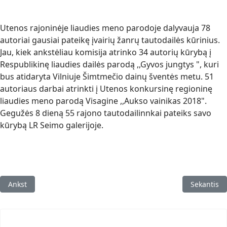
Utenos rajoninėje liaudies meno parodoje dalyvauja 78
autoriai gausiai pateikę įvairių žanrų tautodailės kūrinius.
Jau, kiek ankstėliau komisija atrinko 34 autorių kūrybą į
Respublikinę liaudies dailės parodą ,,Gyvos jungtys ", kuri
bus atidaryta Vilniuje Šimtmečio dainų šventės metu. 51
autoriaus darbai atrinkti į Utenos konkursinę regioninę
liaudies meno parodą Visagine ,,Aukso vainikas 2018".
Gegužės 8 dieną 55 rajono tautodailinnkai pateiks savo
kūrybą LR Seimo galerijoje.
Ankstesnis straipsnis: Sveikiname Klaidą
Kitas strai
Ankst
Sekantis